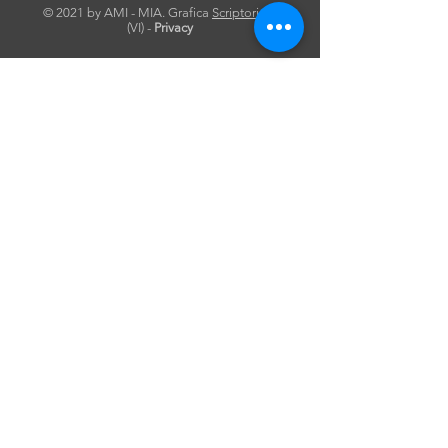
© 2021 by AMI - MIA. Grafica
Scriptorium
(VI)
-
Privacy