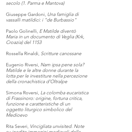
secolo (1. Parma e Mantova)
Giuseppe Gardoni,
Una famiglia di
vassalli matildici: i "de Burbassio"
Paolo Golinelli,
E Matilde diventò
Maria in un documento di Veglia (Krk,
Croazia) del 1153
Rossella Rinaldi,
Scritture canossane
Eugenio Riversi,
Nam ipsa pene sola?
Matilde e le altre donne durante la
lotta per le investiture nella percezione
della cronachistica d’Oltralpe
Simona Roversi,
La colomba eucaristica
di Frassinoro: origine, fortuna critica,
funzione e caratteristiche di un
oggetto liturgico simbolico del
Medioevo
Rita Severi,
Vincigliata unvisited. Note
su inedite immagini medievali della